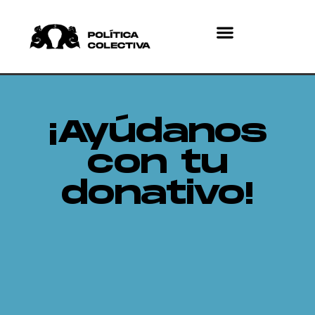
¿Quiénes somos?
¿Qué hacemos?
¡Ayúdanos
con tu
donativo!