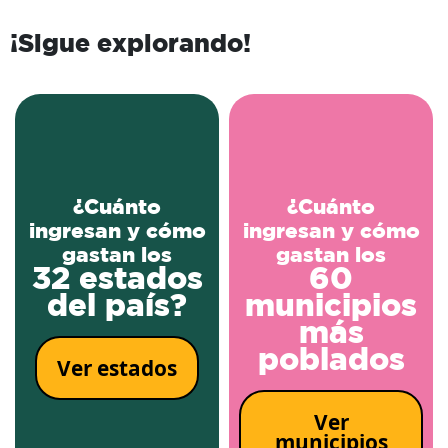
¡Sigue explorando!
¿Cuánto
¿Cuánto
ingresan y cómo
ingresan y cómo
gastan los
gastan los
32 estados
60
del país?
municipios
más
poblados
Ver estados
Ver
municipios