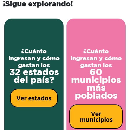
¡Sigue explorando!
¿Cuánto
¿Cuánto
ingresan y cómo
ingresan y cómo
gastan los
gastan los
32 estados
60
del país?
municipios
más
poblados
Ver estados
Ver
municipios