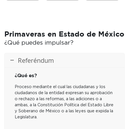
tengan un
acciones de
carácter
gobierno.
vinculante
para las
autoridades.
Primaveras en Estado de México
¿Qué puedes impulsar?
Referéndum
¿Qué es?
Proceso mediante el cual las ciudadanas y los
ciudadanos de la entidad expresan su aprobación
o rechazo a las reformas, a las adiciones o a
ambas, a la Constitución Política del Estado Libre
y Soberano de México o a las leyes que expida la
Legislatura.