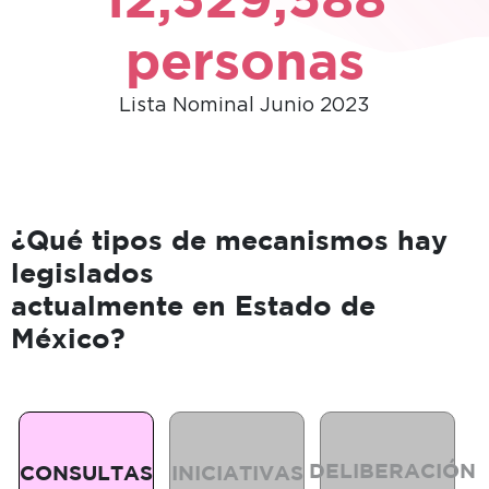
personas
Lista Nominal Junio 2023
¿Qué tipos de mecanismos hay
legislados
actualmente en Estado de
Integra
México?
todos
Entendidas
aquellos
como
Como todas
mecanismos
plebiscitos,
aquellas
en los que se
Referéndums
propuestas
promueve el
DELIBERACIÓN
CONSULTAS
INICIATIVAS
o cualquier
canalizadas a
diálogo y el