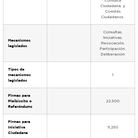
Consulta
Ciudadana; y
Comités
Ciudadanos.
Consultas,
Iniciativas,
Mecanismos
Revocación,
legislados
Participación,
Deliberación
Tipos de
mecanismos
1
legislados
Firmas para
Pleibiscito o
22,500
Referéndums
Firmas para
Iniciativa
11,250
Ciudadana