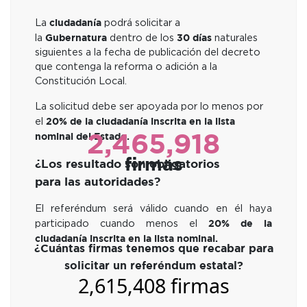
ciudadanía
La
podrá solicitar a
Gubernatura
30 días
la
dentro de los
naturales
siguientes a la fecha de publicación del decreto
que contenga la reforma o adición a la
Constitución Local.
La solicitud debe ser apoyada por lo menos por
20% de la ciudadanía inscrita en la lista
el
2,465,918
nominal del Estado.
firmas
¿Los resultado son obligatorios
para las autoridades?
El referéndum será válido cuando en él haya
20% de la
participado cuando menos el
ciudadanía inscrita en la lista nominal.
¿Cuántas firmas tenemos que recabar para
solicitar un referéndum estatal?
2,61
5,408 firmas