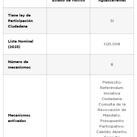
Estado de México
Aguascalientes
Tiene ley de
Participación
Sí
Ciudadana
Lista Nominal
1,125,008
(2023)
Número de
8
mecanismos
Plebiscito;
Referéndum;
Iniciativa
Ciudadana;
Consulta de la
Revocación de
Mecanismos
Mandato;
activados
Presupuesto
Participativo;
Cabildo Abierto;