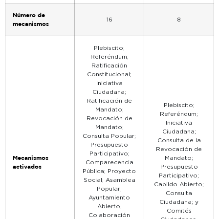
Número de
16
8
mecanismos
Plebiscito;
Referéndum;
Ratificación
Constitucional;
Iniciativa
Ciudadana;
Ratificación de
Plebiscito;
Mandato;
Referéndum;
Revocación de
Iniciativa
Mandato;
Ciudadana;
Consulta Popular;
Consulta de la
Presupuesto
Revocación de
Participativo;
Mecanismos
Mandato;
Comparecencia
activados
Presupuesto
Pública; Proyecto
Participativo;
Social; Asamblea
Cabildo Abierto;
Popular;
Consulta
Ayuntamiento
Ciudadana; y
Abierto;
Comités
Colaboración