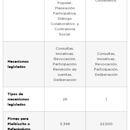
Ciudadanos.
Popular;
Planeación
Participativa;
Diálogo
Colaborativo; y
Contraloría
Social.
Consultas,
Iniciativas,
Consultas,
Revocación,
Iniciativas,
Mecanismos
Participación,
Revocación,
legislados
Rendición de
Participación,
cuentas,
Deliberación
Deliberación
Tipos de
mecanismos
26
1
legislados
Firmas para
Pleibiscito o
3,348
22,500
Referéndums