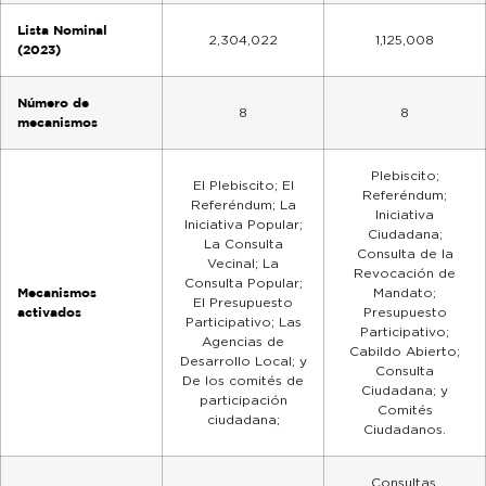
Lista Nominal
2,304,022
1,125,008
(2023)
Número de
8
8
mecanismos
Plebiscito;
El Plebiscito; El
Referéndum;
Referéndum; La
Iniciativa
Iniciativa Popular;
Ciudadana;
La Consulta
Consulta de la
Vecinal; La
Revocación de
Consulta Popular;
Mecanismos
Mandato;
El Presupuesto
activados
Presupuesto
Participativo; Las
Participativo;
Agencias de
Cabildo Abierto;
Desarrollo Local; y
Consulta
De los comités de
Ciudadana; y
participación
Comités
ciudadana;
Ciudadanos.
Consultas,